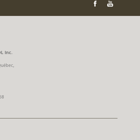
L Inc.
Québec,
58