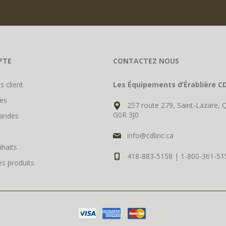
PTE
CONTACTEZ NOUS
s client
Les Équipements d’Érablière CD
es
257 route 279, Saint-Lazare, 
G0R 3J0
andes
info@cdlinc.ca
uhaits
418-883-5158 | 1-800-361-51
s produits