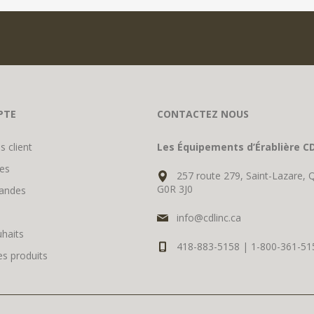
PTE
CONTACTEZ NOUS
s client
Les Équipements d’Érablière CD
es
257 route 279, Saint-Lazare, 
G0R 3J0
andes
info@cdlinc.ca
uhaits
418-883-5158 | 1-800-361-51
s produits