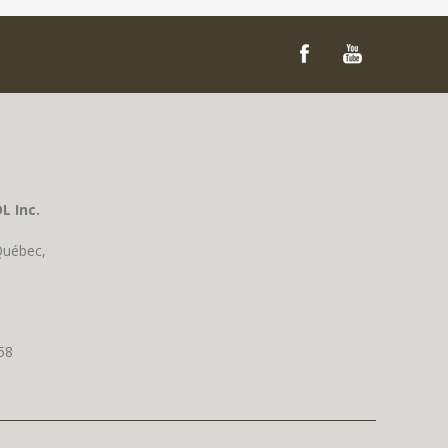
L Inc.
Québec,
58