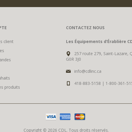
PTE
CONTACTEZ NOUS
s client
Les Équipements d’Érablière CD
es
257 route 279, Saint-Lazare, 
G0R 3J0
andes
info@cdlinc.ca
uhaits
418-883-5158 | 1-800-361-51
s produits
Copyright © 2026 CDL. Tous droits réservés.