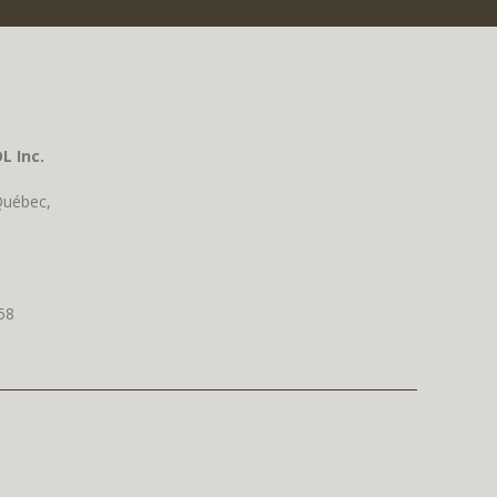
L Inc.
Québec,
58