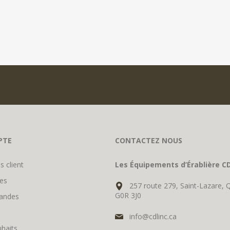
PTE
CONTACTEZ NOUS
s client
Les Équipements d’Érablière CD
es
257 route 279, Saint-Lazare, 
G0R 3J0
andes
info@cdlinc.ca
uhaits