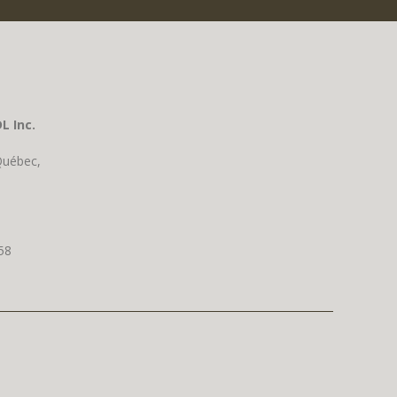
L Inc.
Québec,
58