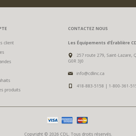
PTE
CONTACTEZ NOUS
s client
Les Équipements d’Érablière CD
es
257 route 279, Saint-Lazare, 
G0R 3J0
andes
info@cdlinc.ca
uhaits
418-883-5158 | 1-800-361-51
s produits
Copyright © 2026 CDL. Tous droits réservés.