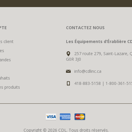
PTE
CONTACTEZ NOUS
s client
Les Équipements d’Érablière CD
es
257 route 279, Saint-Lazare, 
G0R 3J0
andes
info@cdlinc.ca
uhaits
418-883-5158 | 1-800-361-51
s produits
Copyright © 2026 CDL. Tous droits réservés.