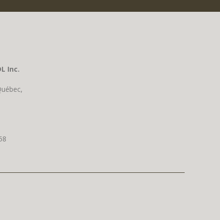
L Inc.
Québec,
58